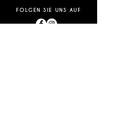
FOLGEN SIE UNS AUF
VEREINBAREN SIE
GERNE EINEN TERMIN
BEI UNS!
06171 · 580 838
Terminvereinbarungen können
ausschließlich telefonisch
erfolgen.
Sollten Sie einen vereinbarten
Termin nicht wahrnehmen
können bitte wie Sie diesen
spätestens 24h vorher